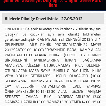
Prof. Erol Göka'dan, Gazze Bize Ne Söyledi? Biz Ne
Anladık, semineri
Ailelerle Pikniğe Davetlisiniz - 27.05.2012
ÖNEMLİDİR: Gelecek arkadaşların katılacak kişilerin sayısını
(yetişkin ve çocuklar ayrı ayrı olarak) bildirmeleri
gerekmektedir.ŞEHİR VE MEDENİYET DERNEĞİ 2012 YILI 1.
GELENEKSEL AİLE PİKNİK PROGRAMITARİH:27 MAYIS
2012SAAT:09.00-18.00YER:BAYINDIR BARAJI KAMP ALANI
PROGRAM.09.00 ALANA İNTİKAL (DERNEK ÜYELERİNİN
BİRBİRLERİNİ TANIMALARINA İMKAN SAĞLAMAK
AMACIYLA, AİLECEK OTURULMAMASI RİCA OLUNUR.
OTURULACAK MASA SAYISI SINIRLI OLDUĞU İÇİN, KİLİM
VEYA YOLUK GETİRİLMESİ UYGUN OLACAKTIR )10.00
SELAMLAMA KONUŞMASI +KURANI KERİM TİLAVETİ10.15
ÇAY (AİLELERİN, KAHVALTILARINI EVDE YAPMASI
ÖNERİLMEKTEDİR)10.15-12.30 ALANI GEZME TANIŞMA
SERBEST ZAMAN BİLGİ YARIŞMALARI12.30-13.00
NAMAZA HAZIRLIK13.00 NAMAZ13.30 YEMEK14.00-15.00