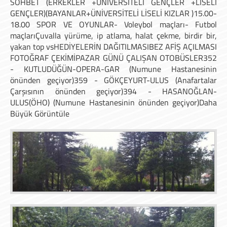
SOHBET (ERKEKLER +ÜNİVERSİTELİ GENÇLER +LİSELİ
GENÇLER)(BAYANLAR+ÜNİVERSİTELİ LİSELİ KIZLAR )15.00-
18.00 SPOR VE OYUNLAR- Voleybol maçları- Futbol
maçlarıÇuvalla yürüme, ip atlama, halat çekme, birdir bir,
yakan top vsHEDİYELERİN DAĞITILMASIBEZ AFİŞ AÇILMASI
FOTOĞRAF ÇEKİMİPAZAR GÜNÜ ÇALIŞAN OTOBÜSLER352
- KUTLUDÜĞÜN-OPERA-GAR (Numune Hastanesinin
önünden geçiyor)359 - GÖKÇEYURT-ULUS (Anafartalar
Çarşısının önünden geçiyor)394 - HASANOĞLAN-
ULUS(ÖHO) (Numune Hastanesinin önünden geçiyor)Daha
Büyük Görüntüle