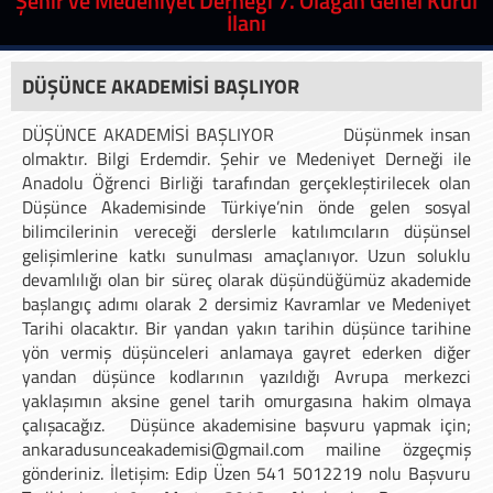
Şehir ve Medeniyet Derneği 7. Olağan Genel Kurul
İlanı
DÜŞÜNCE AKADEMİSİ BAŞLIYOR
DÜŞÜNCE AKADEMİSİ BAŞLIYOR Düşünmek insan
olmaktır. Bilgi Erdemdir. Şehir ve Medeniyet Derneği ile
Anadolu Öğrenci Birliği tarafından gerçekleştirilecek olan
Düşünce Akademisinde Türkiye’nin önde gelen sosyal
bilimcilerinin vereceği derslerle katılımcıların düşünsel
gelişimlerine katkı sunulması amaçlanıyor. Uzun soluklu
devamlılığı olan bir süreç olarak düşündüğümüz akademide
başlangıç adımı olarak 2 dersimiz Kavramlar ve Medeniyet
Tarihi olacaktır. Bir yandan yakın tarihin düşünce tarihine
yön vermiş düşünceleri anlamaya gayret ederken diğer
yandan düşünce kodlarının yazıldığı Avrupa merkezci
yaklaşımın aksine genel tarih omurgasına hakim olmaya
çalışacağız. Düşünce akademisine başvuru yapmak için;
ankaradusunceakademisi@gmail.com mailine özgeçmiş
gönderiniz. İletişim: Edip Üzen 541 5012219 nolu Başvuru