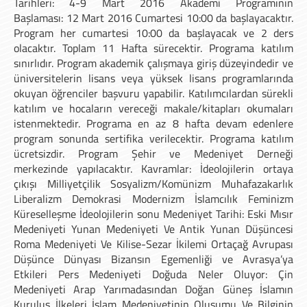
Tarihleri: 4-9 Mart 2016 Akademi Programının
Başlaması: 12 Mart 2016 Cumartesi 10:00 da başlayacaktır.
Program her cumartesi 10:00 da başlayacak ve 2 ders
olacaktır. Toplam 11 Hafta sürecektir. Programa katılım
sınırlıdır. Program akademik çalışmaya giriş düzeyindedir ve
üniversitelerin lisans veya yüksek lisans programlarında
okuyan öğrenciler başvuru yapabilir. Katılımcılardan sürekli
katılım ve hocaların vereceği makale/kitapları okumaları
istenmektedir. Programa en az 8 hafta devam edenlere
program sonunda sertifika verilecektir. Programa katılım
ücretsizdir. Program Şehir ve Medeniyet Derneği
merkezinde yapılacaktır. Kavramlar: İdeolojilerin ortaya
çıkışı Milliyetçilik Sosyalizm/Komünizm Muhafazakarlık
Liberalizm Demokrasi Modernizm İslamcılık Feminizm
Küreselleşme İdeolojilerin sonu Medeniyet Tarihi: Eski Mısır
Medeniyeti Yunan Medeniyeti Ve Antik Yunan Düşüncesi
Roma Medeniyeti Ve Kilise-Sezar İkilemi Ortaçağ Avrupası
Düşünce Dünyası Bizansın Egemenliği ve Avrasya’ya
Etkileri Pers Medeniyeti Doğuda Neler Oluyor: Çin
Medeniyeti Arap Yarımadasından Doğan Güneş İslamın
Kuruluş İlkeleri İslam Medeniyetinin Oluşumu Ve Bilginin