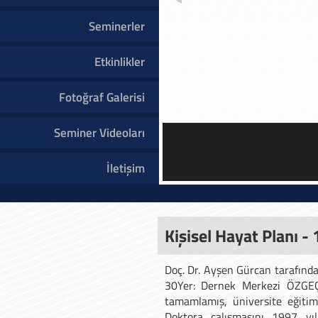
Seminerler
Etkinlikler
Fotoğraf Galerisi
Seminer Videoları
Prof.
İletişim
Kişisel Hayat Planı -
Doç. Dr. Ayşen Gürcan tarafında
30Yer: Dernek Merkezi ÖZGEÇ
tamamlamış, üniversite eğitimi
Doktora çalışmasını 1997 yıl