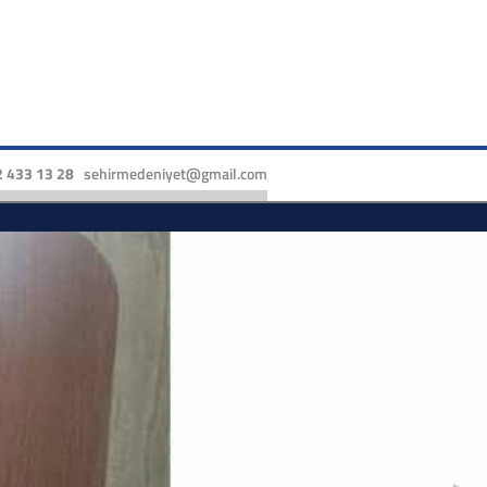
 433 13 28
sehirmedeniyet@gmail.com
►