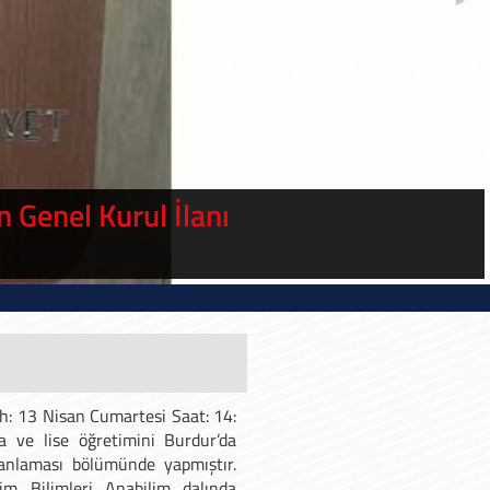
 Biz Ne Anladık, semineri
arihinde Erol GÖKA konuk oldu
ih: 13 Nisan Cumartesi Saat: 14:
ve lise öğretimini Burdur’da
Planlaması bölümünde yapmıştır.
im Bilimleri Anabilim dalında