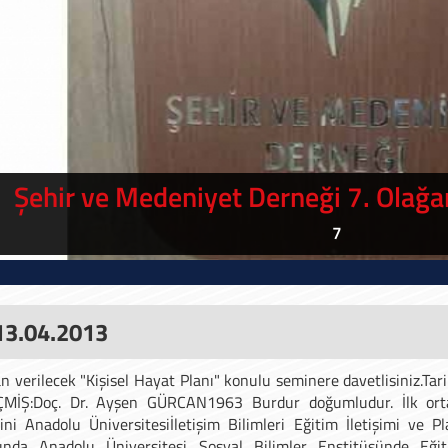
 Erol Göka'dan, Gazze Bize Ne Söyledi?
Şehir ve Medeniyet Akademisi seminerlerine 17 Şubat 2024 t
 13.04.2013
n verilecek "Kişisel Hayat Planı" konulu seminere davetlisiniz.Tar
MİŞ:Doç. Dr. Ayşen GÜRCAN1963 Burdur doğumludur. İlk orta 
ni Anadolu Üniversitesiİletişim Bilimleri Eğitim İletişimi ve 
ında Anadolu Üniversitesi Sosyal Bilimler Enstitüsünde Eğit