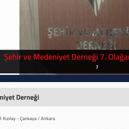
 Erol Göka'dan, Gazze Bize Ne Söyledi?
Şehir ve Medeniyet Akademisi seminerlerine 17 Şubat 2024 t
niyet Derneği
 Kızılay - Çankaya / Ankara