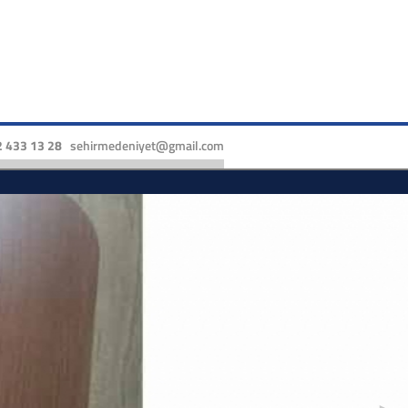
 433 13 28
sehirmedeniyet@gmail.com
►