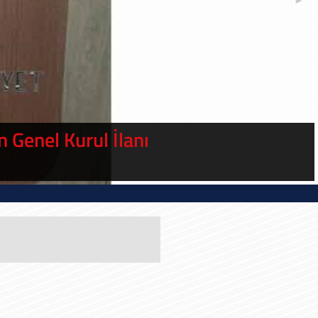
 Biz Ne Anladık, semineri
arihinde Erol GÖKA konuk oldu